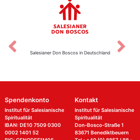
Zurück
V
Salesianer Don Boscos in Deutschland
Spendenkonto
Kontakt
Institut für Salesianische
Institut für Salesianische
Spiritualität
Spiritualität
IBAN: DE10 7509 0300
Don-Bosco-Straße 1
0002 1401 52
83671 Benediktbeuern