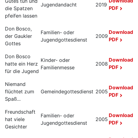
Download
Gutes tun und
Jugendandacht
2019
PDF
die Spatzen
pfeifen lassen
Don Bosco,
Download
Familien- oder
der Gaukler
2009
PDF
Jugendgottesdienst
Gottes
Don Bosco
Download
Kinder- oder
hatte ein Herz
2008
PDF
Familienmesse
für die Jugend
Niemand
Download
flüchtet zum
Gemeindegottesdienst
2005
PDF
Spaß...
Freundschaft
Download
Familien- oder
hat viele
2005
PDF
Jugendgottesdienst
Gesichter