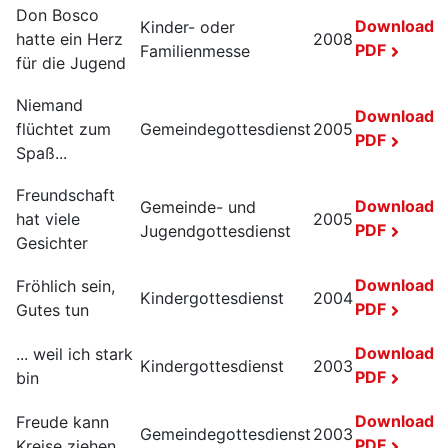
Don Bosco
Download
Kinder- oder
hatte ein Herz
2008
PDF
Familienmesse
für die Jugend
Niemand
Download
flüchtet zum
Gemeindegottesdienst
2005
PDF
Spaß...
Freundschaft
Download
Gemeinde- und
hat viele
2005
PDF
Jugendgottesdienst
Gesichter
Download
Fröhlich sein,
Kindergottesdienst
2004
PDF
Gutes tun
Download
... weil ich stark
Kindergottesdienst
2003
PDF
bin
Download
Freude kann
Gemeindegottesdienst
2003
PDF
Kreise ziehen