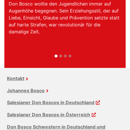
Zurück
Vo
ichen immer auf
„Habt Mut, fröhlich zu sein.“ Maria
hungsstil, der auf
Gründerin der Don Bosco Schweste
vention setzte statt
immer wichtig, anderen die Freud
när für die
am Glauben zu vermitteln. Sie woll
Mädchen eine wirtschaftliche und r
Grundlage mitgeben.
Kontakt
Johannes Bosco
Salesianer Don Boscos in Deutschland
Salesianer Don Boscos in Österreich
Don Bosco Schwestern in Deutschland und