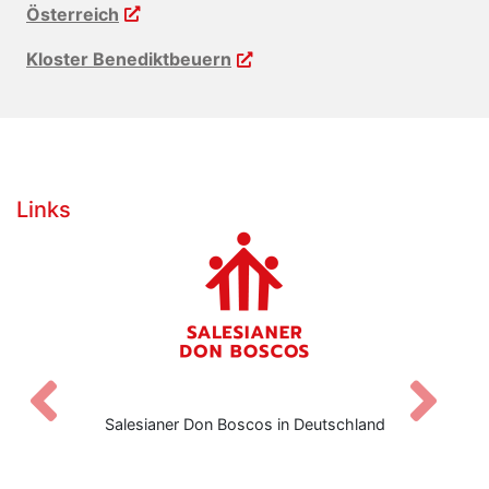
Österreich
Kloster Benediktbeuern
Links
Zurück
V
Don Boscos in Deutschland
Don Bo