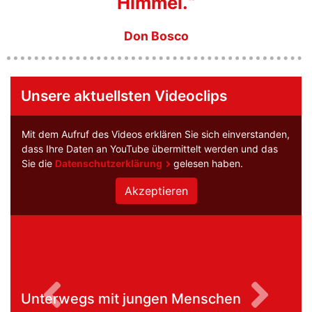
Himmel.
“
Don Bosco
Unsere aktuellsten Videoclips
Sie sich einverstanden,
Mit dem Aufruf des Videos erklären Sie s
telt werden und das
dass Ihre Daten an YouTube übermittelt
esen haben.
Sie die
Datenschutzerklärung
gelesen
Menschen
Frohen Mutes den Glauben 